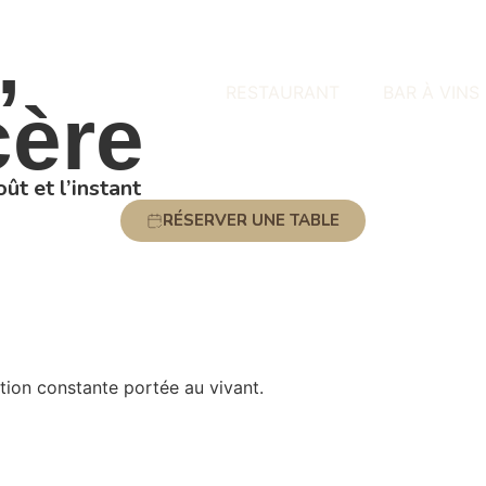
,
RESTAURANT
BAR À VINS
cère
ût et l’instant
RÉSERVER UNE TABLE
tion constante portée au vivant.